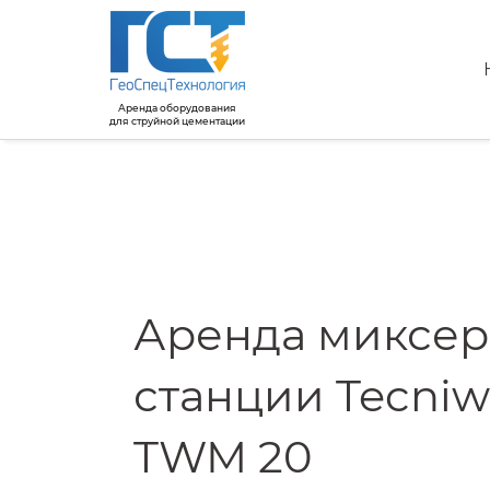
Аренда оборудования
для струйной цементации
Аренда миксе
станции Tecniw
TWM 20