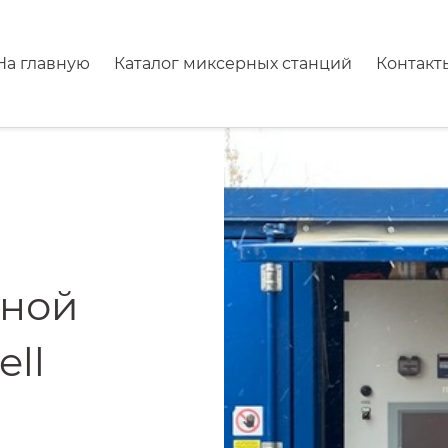
На главную
Каталог миксерных станций
Контакт
рной
ell