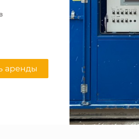
в
ь аренды