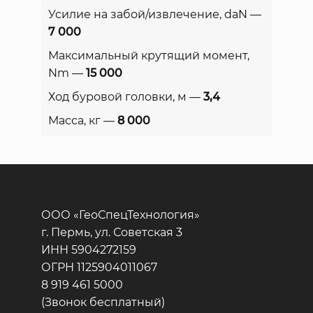
Усилие на забой/извлечение, daN —
7 000
Максимальный крутящий момент,
Nm —
15 000
Ход буровой головки, м —
3,4
Масса, кг —
8 000
ООО «ГеоСпецТехнология»
г. Пермь, ул. Советская 3
ИНН 5904272159
ОГРН 1125904011067
8 919 461 5000
(Звонок бесплатный)